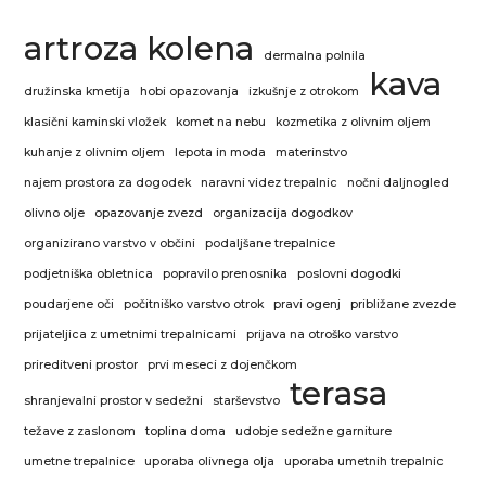
artroza kolena
dermalna polnila
kava
družinska kmetija
hobi opazovanja
izkušnje z otrokom
klasični kaminski vložek
komet na nebu
kozmetika z olivnim oljem
kuhanje z olivnim oljem
lepota in moda
materinstvo
najem prostora za dogodek
naravni videz trepalnic
nočni daljnogled
olivno olje
opazovanje zvezd
organizacija dogodkov
organizirano varstvo v občini
podaljšane trepalnice
podjetniška obletnica
popravilo prenosnika
poslovni dogodki
poudarjene oči
počitniško varstvo otrok
pravi ogenj
približane zvezde
prijateljica z umetnimi trepalnicami
prijava na otroško varstvo
prireditveni prostor
prvi meseci z dojenčkom
terasa
shranjevalni prostor v sedežni
starševstvo
težave z zaslonom
toplina doma
udobje sedežne garniture
umetne trepalnice
uporaba olivnega olja
uporaba umetnih trepalnic