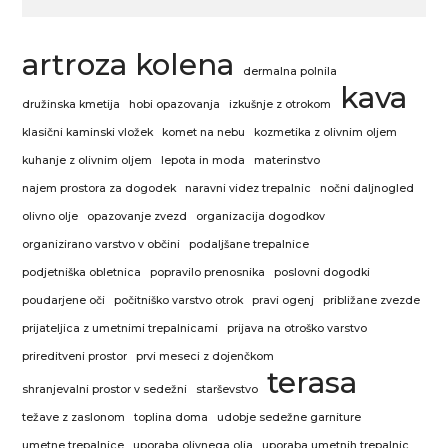
artroza kolena
dermalna polnila
kava
družinska kmetija
hobi opazovanja
izkušnje z otrokom
klasični kaminski vložek
komet na nebu
kozmetika z olivnim oljem
kuhanje z olivnim oljem
lepota in moda
materinstvo
najem prostora za dogodek
naravni videz trepalnic
nočni daljnogled
olivno olje
opazovanje zvezd
organizacija dogodkov
organizirano varstvo v občini
podaljšane trepalnice
podjetniška obletnica
popravilo prenosnika
poslovni dogodki
poudarjene oči
počitniško varstvo otrok
pravi ogenj
približane zvezde
prijateljica z umetnimi trepalnicami
prijava na otroško varstvo
prireditveni prostor
prvi meseci z dojenčkom
terasa
shranjevalni prostor v sedežni
starševstvo
težave z zaslonom
toplina doma
udobje sedežne garniture
umetne trepalnice
uporaba olivnega olja
uporaba umetnih trepalnic