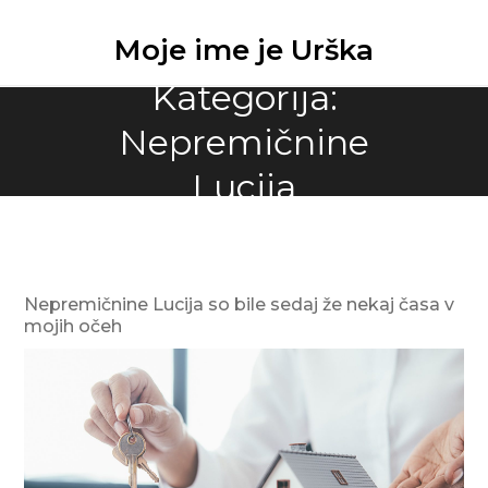
Skip
to
Moje ime je Urška
content
Kategorija:
Nepremičnine
Lucija
Nepremičnine Lucija so bile sedaj že nekaj časa v
mojih očeh