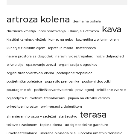
artroza kolena
dermalna polnila
kava
družinska kmetija
hobi opazovanja
izkušnje z otrokom
klasični kaminski vložek
komet na nebu
kozmetika z olivnim oljem
kuhanje z olivnim oljem
lepota in moda
materinstvo
najem prostora za dogodek
naravni videz trepalnic
nočni daljnogled
olivno olje
opazovanje zvezd
organizacija dogodkov
organizirano varstvo v občini
podaljšane trepalnice
podjetniška obletnica
popravilo prenosnika
poslovni dogodki
poudarjene oči
počitniško varstvo otrok
pravi ogenj
približane zvezde
prijateljica z umetnimi trepalnicami
prijava na otroško varstvo
prireditveni prostor
prvi meseci z dojenčkom
terasa
shranjevalni prostor v sedežni
starševstvo
težave z zaslonom
toplina doma
udobje sedežne garniture
umetne trepalnice
uporaba olivnega olja
uporaba umetnih trepalnic