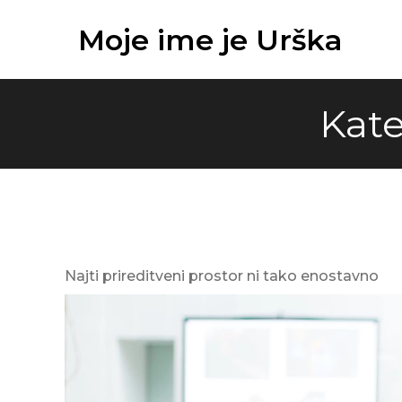
Skip
Moje ime je Urška
to
content
Kate
Najti prireditveni prostor ni tako enostavno