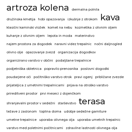
artroza kolena
dermalna polnila
kava
družinska kmetija
hobi opazovanja
izkušnje z otrokom
klasični kaminski vložek
komet na nebu
kozmetika z olivnim oljem
kuhanje z olivnim oljem
lepota in moda
materinstvo
najem prostora za dogodek
naravni videz trepalnic
nočni daljnogled
olivno olje
opazovanje zvezd
organizacija dogodkov
organizirano varstvo v občini
podaljšane trepalnice
podjetniška obletnica
popravilo prenosnika
poslovni dogodki
poudarjene oči
počitniško varstvo otrok
pravi ogenj
približane zvezde
prijateljica z umetnimi trepalnicami
prijava na otroško varstvo
prireditveni prostor
prvi meseci z dojenčkom
terasa
shranjevalni prostor v sedežni
starševstvo
težave z zaslonom
toplina doma
udobje sedežne garniture
umetne trepalnice
uporaba olivnega olja
uporaba umetnih trepalnic
varstvo med poletnimi počitnicami
zdravilne lastnosti olivnega olja