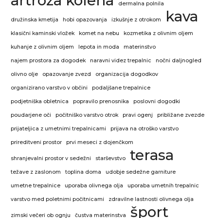
artroza kolena
dermalna polnila
kava
družinska kmetija
hobi opazovanja
izkušnje z otrokom
klasični kaminski vložek
komet na nebu
kozmetika z olivnim oljem
kuhanje z olivnim oljem
lepota in moda
materinstvo
najem prostora za dogodek
naravni videz trepalnic
nočni daljnogled
olivno olje
opazovanje zvezd
organizacija dogodkov
organizirano varstvo v občini
podaljšane trepalnice
podjetniška obletnica
popravilo prenosnika
poslovni dogodki
poudarjene oči
počitniško varstvo otrok
pravi ogenj
približane zvezde
prijateljica z umetnimi trepalnicami
prijava na otroško varstvo
prireditveni prostor
prvi meseci z dojenčkom
terasa
shranjevalni prostor v sedežni
starševstvo
težave z zaslonom
toplina doma
udobje sedežne garniture
umetne trepalnice
uporaba olivnega olja
uporaba umetnih trepalnic
varstvo med poletnimi počitnicami
zdravilne lastnosti olivnega olja
šport
zimski večeri ob ognju
čustva materinstva