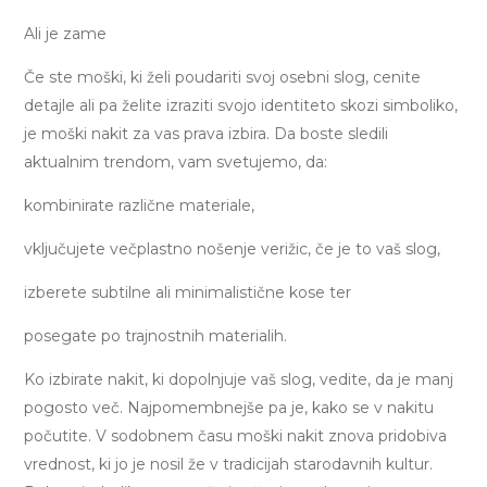
Ali je zame
Če ste moški, ki želi poudariti svoj osebni slog, cenite
detajle ali pa želite izraziti svojo identiteto skozi simboliko,
je moški nakit za vas prava izbira. Da boste sledili
aktualnim trendom, vam svetujemo, da:
kombinirate različne materiale,
vključujete večplastno nošenje verižic, če je to vaš slog,
izberete subtilne ali minimalistične kose ter
posegate po trajnostnih materialih.
Ko izbirate nakit, ki dopolnjuje vaš slog, vedite, da je manj
pogosto več. Najpomembnejše pa je, kako se v nakitu
počutite. V sodobnem času moški nakit znova pridobiva
vrednost, ki jo je nosil že v tradicijah starodavnih kultur.