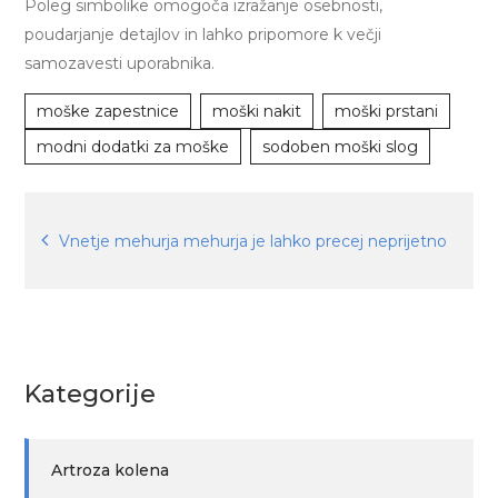
Poleg simbolike omogoča izražanje osebnosti,
poudarjanje detajlov in lahko pripomore k večji
samozavesti uporabnika.
moške zapestnice
moški nakit
moški prstani
modni dodatki za moške
sodoben moški slog
Navigacija
Vnetje mehurja mehurja je lahko precej neprijetno
prispevka
Kategorije
Artroza kolena