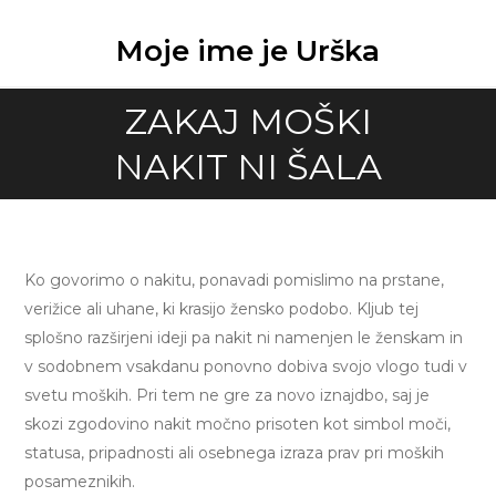
Skip
to
Moje ime je Urška
content
ZAKAJ MOŠKI
NAKIT NI ŠALA
Ko govorimo o nakitu, ponavadi pomislimo na prstane,
verižice ali uhane, ki krasijo žensko podobo. Kljub tej
splošno razširjeni ideji pa nakit ni namenjen le ženskam in
v sodobnem vsakdanu ponovno dobiva svojo vlogo tudi v
svetu moških. Pri tem ne gre za novo iznajdbo, saj je
skozi zgodovino nakit močno prisoten kot simbol moči,
statusa, pripadnosti ali osebnega izraza prav pri moških
posameznikih.