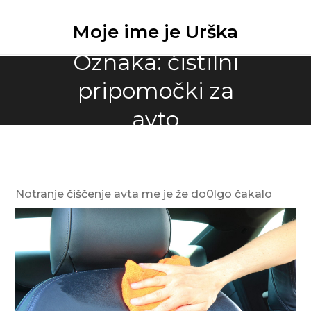
Skip
to
Moje ime je Urška
content
Oznaka:
čistilni
pripomočki za
avto
Notranje čiščenje avta me je že do0lgo čakalo