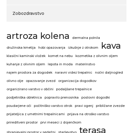
Zobozdravstvo
artroza kolena
dermalna polnila
kava
družinska kmetija
hobi opazovanja
izkušnje z otrokom
klasični kaminski vložek
komet na nebu
kozmetika z olivnim oljem
kuhanje z olivnim oljem
lepota in moda
materinstvo
najem prostora za dogodek
naravni videz trepalnic
nočni daljnogled
olivno olje
opazovanje zvezd
organizacija dogodkov
organizirano varstvo v občini
podaljšane trepalnice
podjetniška obletnica
popravilo prenosnika
poslovni dogodki
poudarjene oči
počitniško varstvo otrok
pravi ogenj
približane zvezde
prijateljica z umetnimi trepalnicami
prijava na otroško varstvo
prireditveni prostor
prvi meseci z dojenčkom
terasa
shranjevalni prostor v sedežni
starševstvo