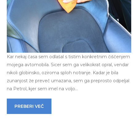
Kar nekaj časa sem odlašal s tistim konkretnim čiščenjem
mojega avtomobila. Sicer sem ga velikokrat opral, vendar
nikoli globinsko, oziroma sploh notranje. Kadar je bila
zunanjost že preveč umazana, sem ga preprosto odpeljal
na Petrol, kjer sem imel na voljo…
PREBERI VEČ