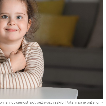
meni utrujenost, potrpežljivost in skrb. Potem pa je prišel on -