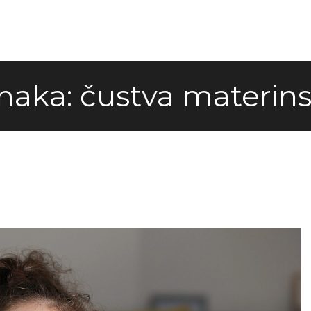
naka:
čustva materins