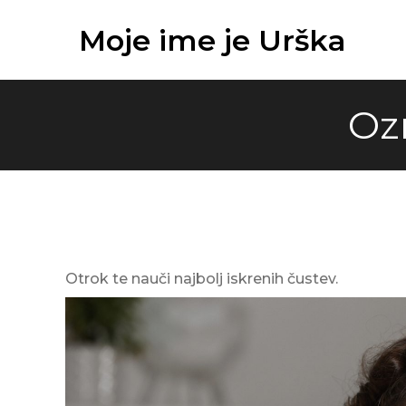
Skip
Moje ime je Urška
to
content
Oz
Otrok te nauči najbolj iskrenih čustev.