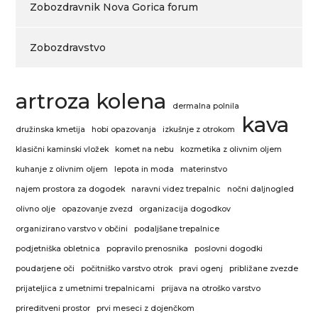
Zobozdravnik Nova Gorica forum
Zobozdravstvo
artroza kolena
dermalna polnila
kava
družinska kmetija
hobi opazovanja
izkušnje z otrokom
klasični kaminski vložek
komet na nebu
kozmetika z olivnim oljem
kuhanje z olivnim oljem
lepota in moda
materinstvo
najem prostora za dogodek
naravni videz trepalnic
nočni daljnogled
olivno olje
opazovanje zvezd
organizacija dogodkov
organizirano varstvo v občini
podaljšane trepalnice
podjetniška obletnica
popravilo prenosnika
poslovni dogodki
poudarjene oči
počitniško varstvo otrok
pravi ogenj
približane zvezde
prijateljica z umetnimi trepalnicami
prijava na otroško varstvo
prireditveni prostor
prvi meseci z dojenčkom