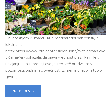
Ob letošnjem 8. marcu, ki je mednarodni dan žensk, je
lokalna <a
href="https://www.vrtnicenter.si/ponudba/cvetlicarna">cve
tličarna</a> pokazala, da prava vrednost praznika ni le v
navijanju cen in prodaji cvetja, temveč predvsem v
pozornosti, toplini in človečnosti. Z izjemno lepo in toplo
gesto je…
PREBERI VEČ