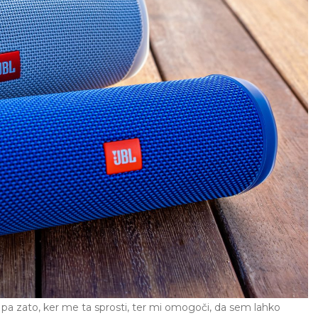
pa zato, ker me ta sprosti, ter mi omogoči, da sem lahko