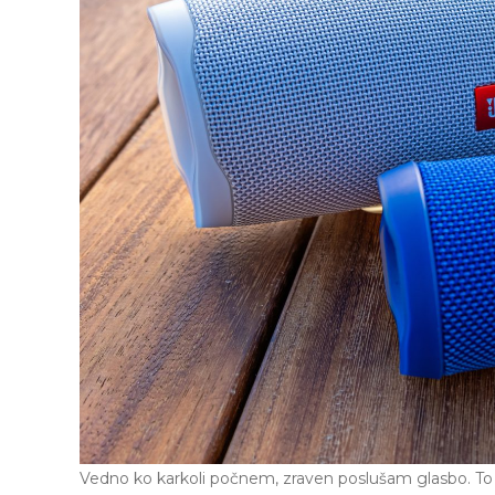
Vedno ko karkoli počnem, zraven poslušam glasbo. To 