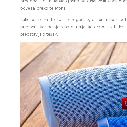
omogočal, da bi lahko glasbo poslušal veliko bolj eno
povezal preko telefona.
Tako pa bi mi to tudi omogočalo, da bi lahko bluetoo
prenosni, ker delujejo na baterijo, katera pa tudi drži 
predstavljalo težav.