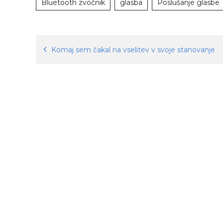
Bluetooth zvočnik
glasba
Poslušanje glasbe
Navigacija
Komaj sem čakal na vselitev v svoje stanovanje
prispevka