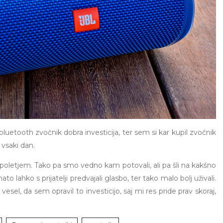
luetooth zvočnik dobra investicija, ter sem si kar kupil zvočnik
 vsaki dan.
poletjem. Tako pa smo vedno kam potovali, ali pa šli na kakšno
o lahko s prijatelji predvajali glasbo, ter tako malo bolj uživali.
el, da sem opravil to investicijo, saj mi res pride prav skoraj,