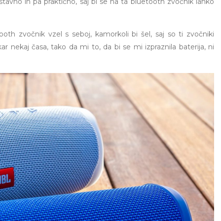
stavno in pa praktično, saj bi se na ta bluetooth zvočnik lahko
th zvočnik vzel s seboj, kamorkoli bi šel, saj so ti zvočniki
kar nekaj časa, tako da mi to, da bi se mi izpraznila baterija, ni