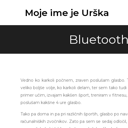
Skip
Moje ime je Urška
to
content
Bluetooth
Vedno ko karkoli počnem, zraven poslušam glasbo. T
veliko boljše volje, ko karkoli delam, ter sem tako tu
primer učim, izvajam kakšen šport, treniram v fitnesu,
poslušam kakšne 4 ure glasbo.
Tako pa doma in pa pri različnih športih, glasbo po na
računalniških zvočnikov. Zato pa sem se sedaj odločil, d