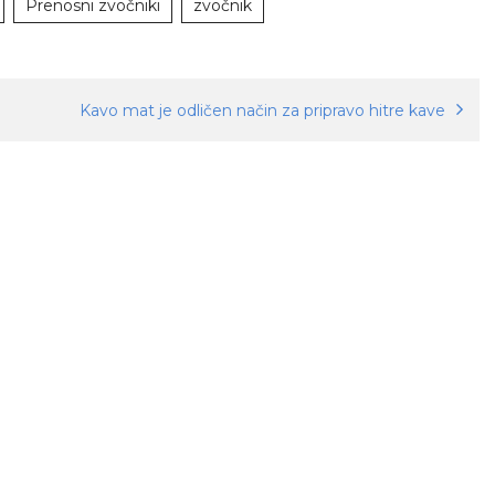
Prenosni zvočniki
zvočnik
Kavo mat je odličen način za pripravo hitre kave