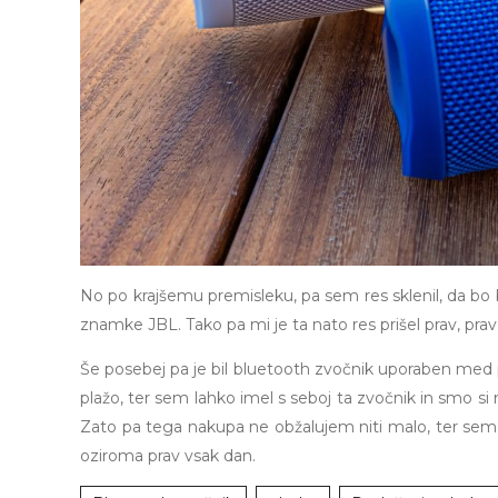
No po krajšemu premisleku, pa sem res sklenil, da bo b
znamke JBL. Tako pa mi je ta nato res prišel prav, prav
Še posebej pa je bil bluetooth zvočnik uporaben med 
plažo, ter sem lahko imel s seboj ta zvočnik in smo si nat
Zato pa tega nakupa ne obžalujem niti malo, ter sem ves
oziroma prav vsak dan.