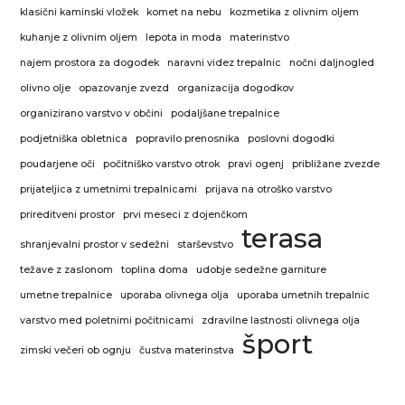
klasični kaminski vložek
komet na nebu
kozmetika z olivnim oljem
kuhanje z olivnim oljem
lepota in moda
materinstvo
najem prostora za dogodek
naravni videz trepalnic
nočni daljnogled
olivno olje
opazovanje zvezd
organizacija dogodkov
organizirano varstvo v občini
podaljšane trepalnice
podjetniška obletnica
popravilo prenosnika
poslovni dogodki
poudarjene oči
počitniško varstvo otrok
pravi ogenj
približane zvezde
prijateljica z umetnimi trepalnicami
prijava na otroško varstvo
prireditveni prostor
prvi meseci z dojenčkom
terasa
shranjevalni prostor v sedežni
starševstvo
težave z zaslonom
toplina doma
udobje sedežne garniture
umetne trepalnice
uporaba olivnega olja
uporaba umetnih trepalnic
varstvo med poletnimi počitnicami
zdravilne lastnosti olivnega olja
šport
zimski večeri ob ognju
čustva materinstva