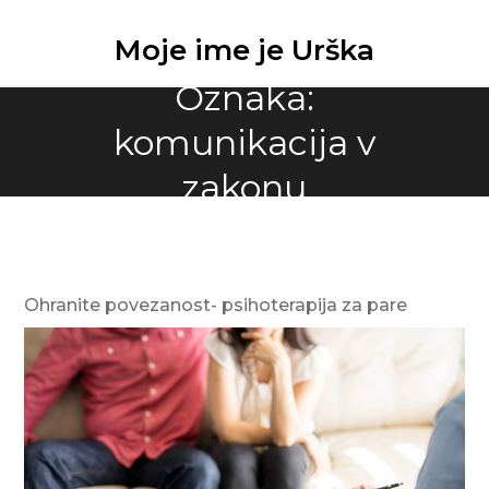
Skip
to
Moje ime je Urška
content
Oznaka:
komunikacija v
zakonu
Ohranite povezanost- psihoterapija za pare