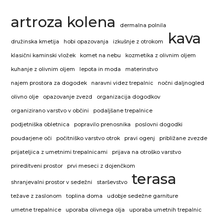
artroza kolena
dermalna polnila
kava
družinska kmetija
hobi opazovanja
izkušnje z otrokom
klasični kaminski vložek
komet na nebu
kozmetika z olivnim oljem
kuhanje z olivnim oljem
lepota in moda
materinstvo
najem prostora za dogodek
naravni videz trepalnic
nočni daljnogled
olivno olje
opazovanje zvezd
organizacija dogodkov
organizirano varstvo v občini
podaljšane trepalnice
podjetniška obletnica
popravilo prenosnika
poslovni dogodki
poudarjene oči
počitniško varstvo otrok
pravi ogenj
približane zvezde
prijateljica z umetnimi trepalnicami
prijava na otroško varstvo
prireditveni prostor
prvi meseci z dojenčkom
terasa
shranjevalni prostor v sedežni
starševstvo
težave z zaslonom
toplina doma
udobje sedežne garniture
umetne trepalnice
uporaba olivnega olja
uporaba umetnih trepalnic