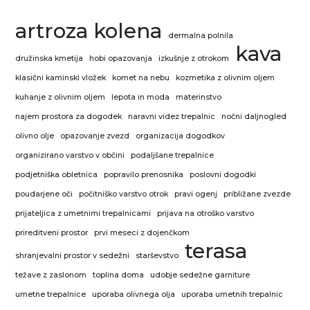
artroza kolena
dermalna polnila
kava
družinska kmetija
hobi opazovanja
izkušnje z otrokom
klasični kaminski vložek
komet na nebu
kozmetika z olivnim oljem
kuhanje z olivnim oljem
lepota in moda
materinstvo
najem prostora za dogodek
naravni videz trepalnic
nočni daljnogled
olivno olje
opazovanje zvezd
organizacija dogodkov
organizirano varstvo v občini
podaljšane trepalnice
podjetniška obletnica
popravilo prenosnika
poslovni dogodki
poudarjene oči
počitniško varstvo otrok
pravi ogenj
približane zvezde
prijateljica z umetnimi trepalnicami
prijava na otroško varstvo
prireditveni prostor
prvi meseci z dojenčkom
terasa
shranjevalni prostor v sedežni
starševstvo
težave z zaslonom
toplina doma
udobje sedežne garniture
umetne trepalnice
uporaba olivnega olja
uporaba umetnih trepalnic