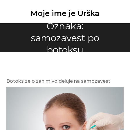
Skip
to
Moje ime je Urška
content
Oznaka:
samozavest po
botoksu
Botoks zelo zanimivo deluje na samozavest