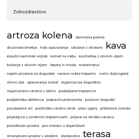
Zobozdravstvo
artroza kolena
dermalna polnila
kava
družinska kmetija
hobi opazovanja
izkušnje z otrokom
klasični kaminski vložek
komet na nebu
kozmetika z olivnim oljem
kuhanje z olivnim oljem
lepota in moda
materinstvo
najem prostora za dogodek
naravni videz trepalnic
nočni daljnogled
olivno olje
opazovanje zvezd
organizacija dogodkov
organizirano varstvo v občini
podaljšane trepalnice
podjetniška obletnica
popravilo prenosnika
poslovni dogodki
poudarjene oči
počitniško varstvo otrok
pravi ogenj
približane zvezde
prijateljica z umetnimi trepalnicami
prijava na otroško varstvo
prireditveni prostor
prvi meseci z dojenčkom
terasa
shranjevalni prostor v sedežni
starševstvo