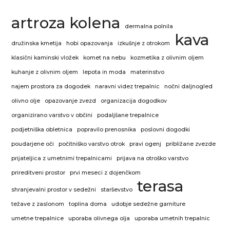
artroza kolena
dermalna polnila
kava
družinska kmetija
hobi opazovanja
izkušnje z otrokom
klasični kaminski vložek
komet na nebu
kozmetika z olivnim oljem
kuhanje z olivnim oljem
lepota in moda
materinstvo
najem prostora za dogodek
naravni videz trepalnic
nočni daljnogled
olivno olje
opazovanje zvezd
organizacija dogodkov
organizirano varstvo v občini
podaljšane trepalnice
podjetniška obletnica
popravilo prenosnika
poslovni dogodki
poudarjene oči
počitniško varstvo otrok
pravi ogenj
približane zvezde
prijateljica z umetnimi trepalnicami
prijava na otroško varstvo
prireditveni prostor
prvi meseci z dojenčkom
terasa
shranjevalni prostor v sedežni
starševstvo
težave z zaslonom
toplina doma
udobje sedežne garniture
umetne trepalnice
uporaba olivnega olja
uporaba umetnih trepalnic