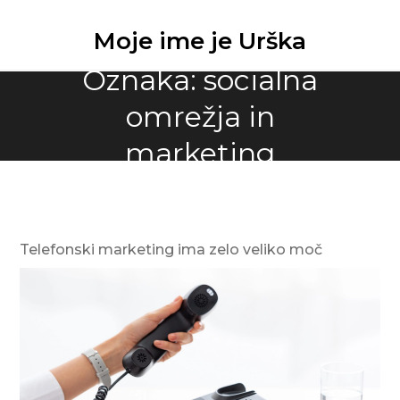
Skip
to
Moje ime je Urška
content
Oznaka:
socialna
omrežja in
marketing
Telefonski marketing ima zelo veliko moč