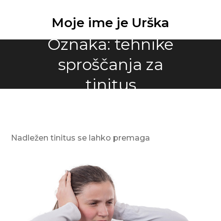
Skip
to
Moje ime je Urška
content
Oznaka:
tehnike
sproščanja za
tinitus
Nadležen tinitus se lahko premaga