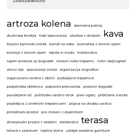
Zobozdravstvo
artroza kolena
dermalna polnila
kava
družinska kmetija
hobi opazovanja
izkušnje z otrokom
klasični kaminski vložek
komet na nebu
kozmetika z olivnim oljem
kuhanje z olivnim oljem
lepota in moda
materinstvo
najem prostora za dogodek
naravni videz trepalnic
nočni daljnogled
olivno olje
opazovanje zvezd
organizacija dogodkov
organizirano varstvo v občini
podaljšane trepalnice
podjetniška obletnica
popravilo prenosnika
poslovni dogodki
poudarjene oči
počitniško varstvo otrok
pravi ogenj
približane zvezde
prijateljica z umetnimi trepalnicami
prijava na otroško varstvo
prireditveni prostor
prvi meseci z dojenčkom
terasa
shranjevalni prostor v sedežni
starševstvo
težave z zaslonom
toplina doma
udobje sedežne garniture