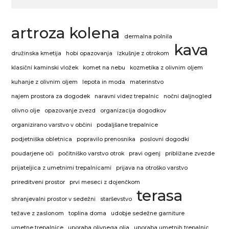
artroza kolena
dermalna polnila
kava
družinska kmetija
hobi opazovanja
izkušnje z otrokom
klasični kaminski vložek
komet na nebu
kozmetika z olivnim oljem
kuhanje z olivnim oljem
lepota in moda
materinstvo
najem prostora za dogodek
naravni videz trepalnic
nočni daljnogled
olivno olje
opazovanje zvezd
organizacija dogodkov
organizirano varstvo v občini
podaljšane trepalnice
podjetniška obletnica
popravilo prenosnika
poslovni dogodki
poudarjene oči
počitniško varstvo otrok
pravi ogenj
približane zvezde
prijateljica z umetnimi trepalnicami
prijava na otroško varstvo
prireditveni prostor
prvi meseci z dojenčkom
terasa
shranjevalni prostor v sedežni
starševstvo
težave z zaslonom
toplina doma
udobje sedežne garniture
umetne trepalnice
uporaba olivnega olja
uporaba umetnih trepalnic