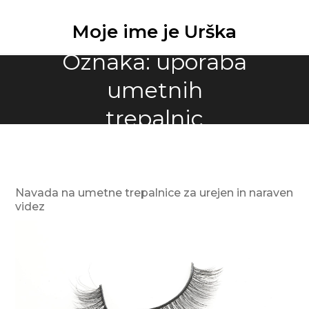
Skip
to
Moje ime je Urška
content
Oznaka:
uporaba
umetnih
trepalnic
Navada na umetne trepalnice za urejen in naraven
videz