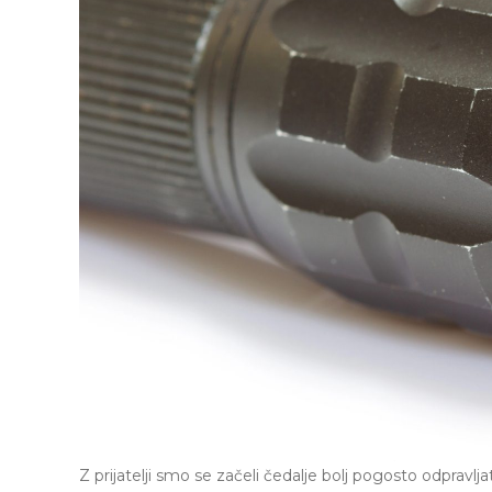
Z prijatelji smo se začeli čedalje bolj pogosto odpravlj