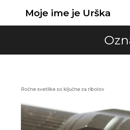
Skip
Moje ime je Urška
to
content
Ozn
Ročne svetilke so ključne za ribolov