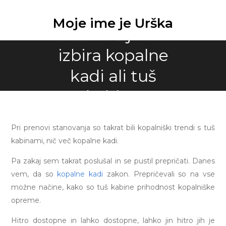
Skip
to
Moje ime je Urška
Premišljena
content
izbira kopalne
kadi ali tuš
kabine
Pri prenovi stanovanja so takrat bili kopalniški trendi s tuš
kabinami, nič več kopalne kadi.
Pa zakaj sem takrat poslušal in se pustil prepričati. Danes
vem, da so
kopalne kadi
zakon. Prepričevali so na vse
možne načine, kako so tuš kabine prihodnost kopalniške
opreme.
Hitro dostopne in lahko dostopne, lahko jin hitro jih je