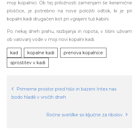
moji kopalnici. Ob tej priložnosti zamenjam še keramične
ploščice, je potrebno na nove položiti odtok, ki je pri
kopalni kadi drugačen kot pri vgrajeni tuš kabini.
Po nekaj dneh prahu, razbijanja in ropota, v tišini uživam
ob valovanj vode v moji novi kopalni kadi.
kad
kopalne kadi
prenova kopalnice
sprostitev v kadi
Navigacija
Primerne prostor pred hišo in bazeni Intex nas
bodo hladili v vročih dneh
prispevka
Ročne svetilke so ključne za ribolov