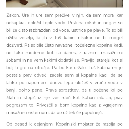
Zakon. Ure in ure sem preživel v njih, da sem moral kar
nekaj krat določit toplo vodo. Prsti na rokah in nogah so
bili že čisto razbrazdani od vode, ustnice pa plave. To so bili
užitki veselja, ki jih v tuš kabini nikakor ne bi mogel
doživeti. Pa so bile čisto navadne litoželezne kopalne kadi,
ne tako moderne kot so danes, z raznimi masažnimi
šobami in ne vem kakimi dodatki še. Pravijo, starejši kot si
bolj ti gre na otročje. Pa bo kar držalo. Tuš kabina mi je
postala prav odveč, začele sem si kopalne kadi, da se
lahko po napornem dnevu lepo uležeš v vročo vodo v
banji, polno pene. Prava sprostitev, da ti požene kri po
žilah in stopiš iz nje ves rdeč kot kuhan rak. Ja, prav
pogrešam to. Privoščil si bom kopalno kad z vgrajenim
masažnim sistemom, da bo užitek še popolnejši.
Od besed k dejanjem. Kopalniški mojster že razbija po