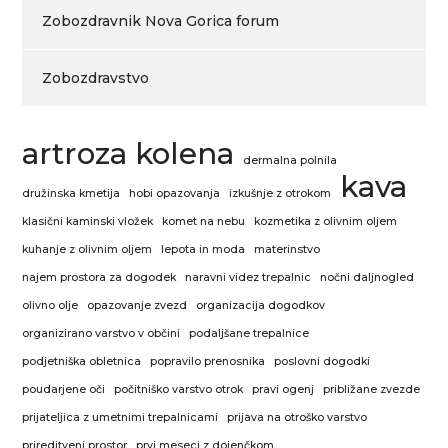
Zobozdravnik Nova Gorica forum
Zobozdravstvo
artroza kolena
dermalna polnila
kava
družinska kmetija
hobi opazovanja
izkušnje z otrokom
klasični kaminski vložek
komet na nebu
kozmetika z olivnim oljem
kuhanje z olivnim oljem
lepota in moda
materinstvo
najem prostora za dogodek
naravni videz trepalnic
nočni daljnogled
olivno olje
opazovanje zvezd
organizacija dogodkov
organizirano varstvo v občini
podaljšane trepalnice
podjetniška obletnica
popravilo prenosnika
poslovni dogodki
poudarjene oči
počitniško varstvo otrok
pravi ogenj
približane zvezde
prijateljica z umetnimi trepalnicami
prijava na otroško varstvo
prireditveni prostor
prvi meseci z dojenčkom