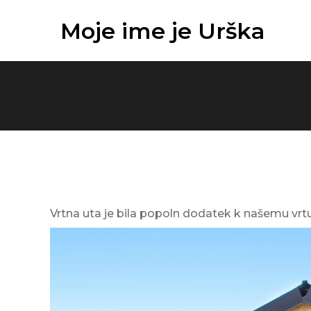
Skip
Moje ime je Urška
to
content
Vrtna uta je bila popoln dodatek k našemu vrt