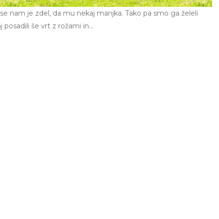
a se nam je zdel, da mu nekaj manjka. Tako pa smo ga želeli
 posadili še vrt z rožami in…