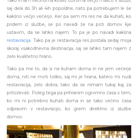
Tako imam večinoma kosilo oziroma večjo malico v službi,
saj dela do 3h ali 4ih popoldne, nato pa potrebujem le še
kakšno večjo večerjo. Ker pa sem mi res ne da kuhati, ko
pridem iz službe, se po navadi že na poti domov kje
ustavim, da se lahko najem. To pa je po navadi kakšna
restavracija
. Tako pa je restavracija res postala sedaj moja
skoraj vsakodnevna destinacija, saj se lahko tam najem z
zelo kvalitetno hrano.
Tako pa me to, da si ne kuham doma in ne jem večerje
doma, niti ne moti toliko, saj mi je hrana, katero mi nudi
restavracija, zelo dobra, tako da se nimam tukaj kaj za
pritoževati. Poleg tega pa prihranim ogromno časa s tem,
ko mi ni potrebno kuhati doma in se tako večino časa
odpravim v restavracijo, ko grem direktno iz službe
domov.