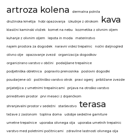
artroza kolena
dermalna polnila
kava
družinska kmetija
hobi opazovanja
izkušnje z otrokom
klasični kaminski vložek
komet na nebu
kozmetika z olivnim oljem
kuhanje z olivnim oljem
lepota in moda
materinstvo
najem prostora za dogodek
naravni videz trepalnic
nočni daljnogled
olivno olje
opazovanje zvezd
organizacija dogodkov
organizirano varstvo v občini
podaljšane trepalnice
podjetniška obletnica
popravilo prenosnika
poslovni dogodki
poudarjene oči
počitniško varstvo otrok
pravi ogenj
približane zvezde
prijateljica z umetnimi trepalnicami
prijava na otroško varstvo
prireditveni prostor
prvi meseci z dojenčkom
terasa
shranjevalni prostor v sedežni
starševstvo
težave z zaslonom
toplina doma
udobje sedežne garniture
umetne trepalnice
uporaba olivnega olja
uporaba umetnih trepalnic
varstvo med poletnimi počitnicami
zdravilne lastnosti olivnega olja