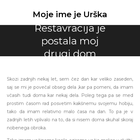
Skip
to
Moje ime je Urška
content
Restavracija je
postala moj
drugi dom
Skozi zadnjih nekaj let, sem čez dan kar veliko zaseden,
saj se mi je povečal obseg dela ,kar pa pomeni, da imam
včasih tudi doma kar nekaj dela. Poleg tega pa se med
prostim časom rad posvetim kakšnemu svojemu hobiju,
tako da imam relativno malo časa na dan. To pa je v
zadnjih letih vplivalo na to, da si nisem doma skuhal skoraj
nobenega obroka.