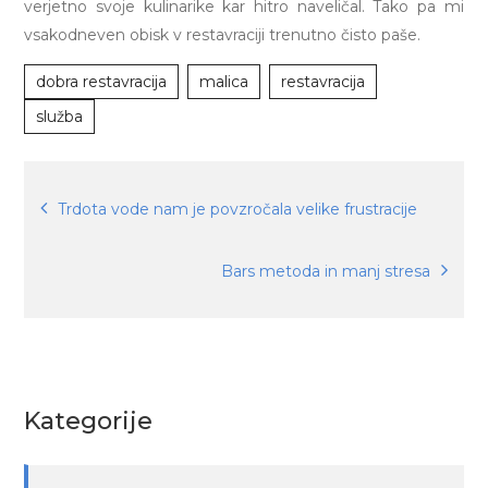
verjetno svoje kulinarike kar hitro naveličal. Tako pa mi
vsakodneven obisk v restavraciji trenutno čisto paše.
dobra restavracija
malica
restavracija
služba
Navigacija
Trdota vode nam je povzročala velike frustracije
prispevka
Bars metoda in manj stresa
Kategorije